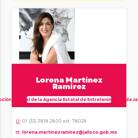
Lorena Martínez
Ramírez
cción General de la Agencia Estatal de Entretenimiento de Ja
01 (33) 3818 2800 ext. 78028
lorena.martinezramirez@jalisco.gob.mx